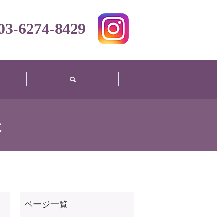
03-6274-8429
search
た